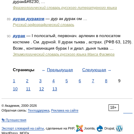
дурак&#8230; …
Фразеологический словарь русского литературного языка
дурак дураком
— дур ак дурак ом …
89
Русский орфографический словарь
дурак
— I полосатый, первонач. арлекин в полосатом
90
костюме . См. дурной. II дурак тыква , астрах. (РФВ 63, 129).
Возм., контаминация бурак I и диал. дыня тыква …
Этимологический словарь русского языка Макса Фасмера
Страницы
←
Предыдущая
Следующая
→
1
2
3
4
5
6
7
8
9
10
11
12
13
© Академик, 2000-2026
18+
Обратная связь:
Техподдержка
,
Реклама на сайте
👣 Путешествия
Экспорт словарей на сайты
, сделанные на PHP,
Joomla,
Drupal,
WordPress, MODx.