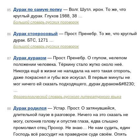
Дурак по самую попку
— Волг. Шутл. ирон. То же, что
85
круглый дурак. Глухов 1988, 38 …
Большой словарь русских поговорок
Дурак стоеросовый
— Прост. Пренебр. То же, что круглый
86
дурак. БТС, 1271 …
Большой словарь русских поговорок
Дурак дураком
— Прост. Пренебр. О глупом, нелепом
87
положении человека. Тёркину стало жутко около неё.
Никогда ещё в жизни не нападала на него такая оторопь,
даже покраснел и губы все искусал. В первые минуты не
мог ничего ей сказать подходящего, дурак дураком&#8230;
…
Фразеологический словарь русского литературного языка
Дурак родился
— Устар. Прост. О затянувшейся,
88
длительной паузе в разговоре. Ничего на это сказать не
могу, склонив голову и опустив глаза, едва слышно
промолвил отец Прохор. Не знаю… Не нам судить, един
Господь всё рассудит на праведном суде своём. Опять